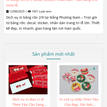
mùa lễ.
12/08/2025
|
1001 Lượt xem
Dịch vụ in băng rôn 2/9 tại Nắng Phương Nam – Trọn gói
từ băng rôn, decal, sticker, nhãn dán trang trí lễ lớn. Thiết
kế đẹp, in nhanh, giao hàng tận nơi toàn quốc.
Sản phẩm mới nhất
Dịch vụ In Bao Lì Xì
In Lót Ly Giấy Theo Yêu
Theo Yêu Cầu Sang
Cầu Đẹp, Sắc Nét,