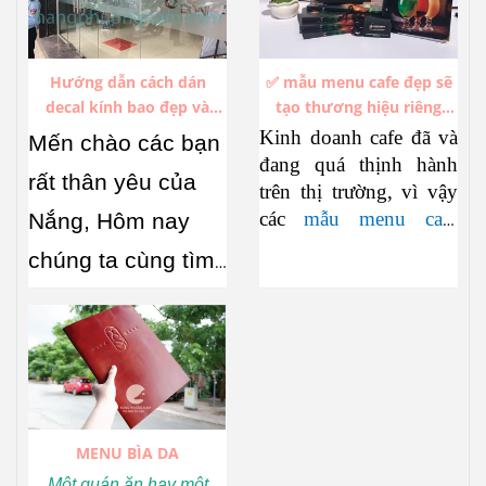
Hướng dẫn cách dán
✅ mẫu menu cafe đẹp sẽ
decal kính bao đẹp và
tạo thương hiệu riêng
không bị bóng khí
trong hàng ngàn thương
Kinh doanh cafe đã và
Mến chào các bạn
hiệu cafe đang thịnh hành
đang quá thịnh hành
rất thân yêu của
trên thị trường, vì vậy
các
mẫu menu cafe
Nắng, Hôm nay
đẹp
cũng đua nhau
chúng ta cùng tìm
xuất hiện không ngớt.
hiểu về
cách dán
Làm sao để thiết kế
những mẫu menu cafe
decal kính
sao
mới mẻ không trùng
cho vừa đẹp, vừa
lặp, hấp dẫn khách
hàng, đó là điều mà bất
nhanh, lại không bị
cứ cơ cở sản xuất menu
MENU BÌA DA
bong bóng, nhăn,
nào cũng dày công suy
Một quán ăn hay một