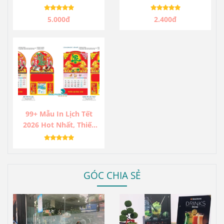
Trọng Cho Doanh
Chống Thấm Tốt
Nghiệp
5.000đ
2.400đ
99+ Mẫu In Lịch Tết
2026 Hot Nhất, Thiết
Kế Độc Lạ, Sang Trọng,
Ấn Tượng.
GÓC CHIA SẺ