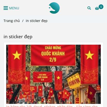
0
MENU
Trang chủ
/
in sticker đẹp
in sticker đẹp
In băng rôn 2/9, decal, sticker, nhãn dán – Sẵn sàng cho