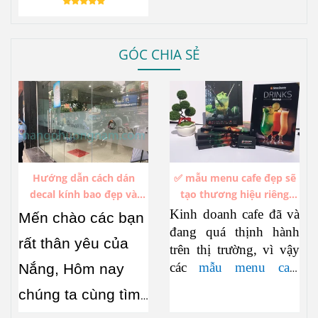
Ấn Tượng.
GÓC CHIA SẺ
Hướng dẫn cách dán
✅ mẫu menu cafe đẹp sẽ
decal kính bao đẹp và
tạo thương hiệu riêng
không bị bóng khí
trong hàng ngàn thương
Kinh doanh cafe đã và
Mến chào các bạn
hiệu cafe đang thịnh hành
đang quá thịnh hành
rất thân yêu của
trên thị trường, vì vậy
các
mẫu menu cafe
Nắng, Hôm nay
đẹp
cũng đua nhau
chúng ta cùng tìm
xuất hiện không ngớt.