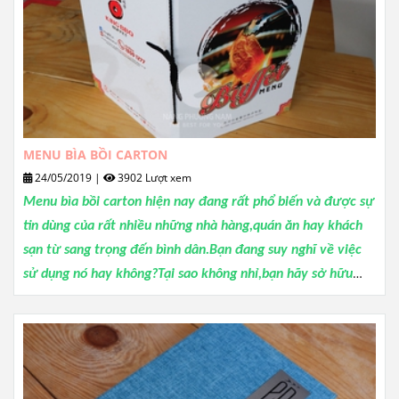
MENU BÌA BỒI CARTON
24/05/2019
|
3902 Lượt xem
Menu bìa bồi carton hiện nay đang rất phổ biến và được sự
tin dùng của rất nhiều những nhà hàng,quán ăn hay khách
sạn từ sang trọng đến bình dân.Bạn đang suy nghĩ về việc
sử dụng nó hay không?Tại sao không nhỉ,bạn hãy sở hữu
ngay bộ menu bìa bồi carton theo phong cách riêng của
mình.Và hãy để nhà Nắng giúp bạn.