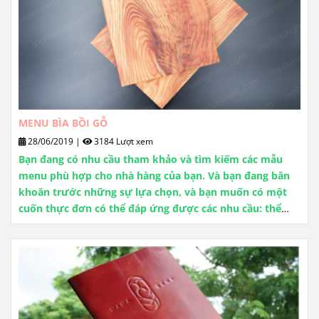
MENU BÌA BỒI GỖ
28/06/2019
|
3184 Lượt xem
Bạn đang có nhu cầu tham khảo và tìm kiếm các mẫu
menu phù hợp cho nhà hàng của bạn. Và bạn đang băn
khoăn trước những sự lựa chọn, và bạn muốn có một
cuốn thực đơn có thể đáp ứng được các nhu cầu: thể
hiện được phong cách của nhà hàng, thể hiện được sự
tinh tế, khơi dậy sự thèm ăn của khách hàng, lôi cuốn
khách hàng,..Và chúng tôi xin giới thiệu: menu bìa bồi gỗ
mới cho bạn, để bạn tham khảo thêm trước khi đưa ra
quyết định.