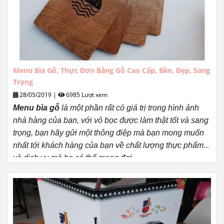
Menu Bìa Gỗ, Thực Đơn Bằng Gỗ Cao Cấp, Bền, Đẹp, Sang
Trọng
28/05/2019
|
6985 Lượt xem
Menu bìa gỗ
là một phần
rất
có giá trị trong hình ảnh
nhà hàng của bạn, với vỏ bọc được làm thật tốt và sang
trọng, bạn hãy gửi một thông điệp mà bạn mong muốn
nhất tới khách hàng của bạn về chất lượng thực phẩm
và dịch vụ mà họ có thể mong đợi.