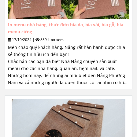
In menu nhà hàng, thực đơn bìa da, bìa vải, bìa gỗ, bìa
menu cứng
17/10/2024
|
839 Lượt xem
Mến chào quý khách hàng, Nắng rất hân hạnh được chia
sẻ thông tin hữu ích đến bạn!
Chắc hẳn các bạn đã biết Nhà Nắng chuyên sản xuất
menu cho các nhà hàng, quán ăn, tiệm nail, và cafe.
Nhưng hôm nay, để những ai mới biết đến Nắng Phương
Nam và cả những người đã quen thuộc có cái nhìn rõ hơn
về các loại chất liệu in menu nhà hàng, Nắng xin chia sẻ
với các bạn qua bài viết này nhé!