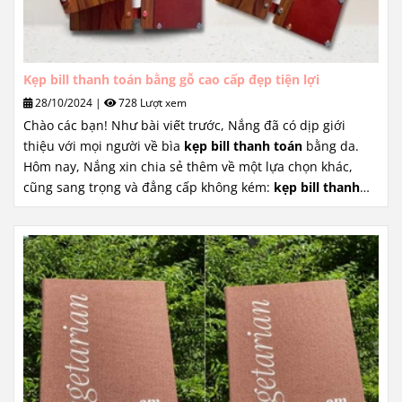
Kẹp bill thanh toán bằng gỗ cao cấp đẹp tiện lợi
28/10/2024
|
728 Lượt xem
Chào các bạn! Như bài viết trước, Nắng đã có dịp giới
thiệu với mọi người về bìa
kẹp bill thanh toán
bằng da.
Hôm nay, Nắng xin chia sẻ thêm về một lựa chọn khác,
cũng sang trọng và đẳng cấp không kém:
kẹp bill thanh
toán
bằng gỗ cao cấp. Mẫu kẹp bill này vừa được Nhà
Nắng hoàn thành cho khách hàng, và Nắng tin chắc rằng
nó sẽ mang đến một trải nghiệm thanh toán hoàn toàn
mới, vừa chuyên nghiệp lại vừa tinh tế.