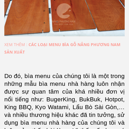
XEM THÊM :
CÁC LOẠI MENU BÌA GỖ NẮNG PHƯƠNG NAM
SẢN XUẤT
Do đó, bìa menu của chúng tôi là một trong
những mẫu bìa menu nhà hàng luôn nhận
được sự quan tâm của khá nhiều đơn vị
nổi tiếng như: BugerKing, BukBuk, Hotpot,
King BBQ, Kyo Watami, Lẩu Bò Sài Gòn,…
và nhiều thương hiệu khác đã tin tưởng, sử
dụng bìa menu nhà hàng của chúng tôi và