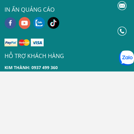
IN ẤN QUẢNG CÁO
HỖ TRỢ KHÁCH HÀNG
KIM THÀNH: 0937 499 360
THU THÚY: 0904 398 963
THÙY TRANG: 0901 849 157
►
CHÍNH SÁCH THANH TOÁN
|
► CHÍNH SÁCH VẬN
CHUYỂN
| ►
CHÍNH SÁCH BẢO HÀNH
|
►
CHÍNH SÁCH ĐỔI TRẢ, HOÀN TIỀN
| ►
CHÍNH SÁCH BẢO
MẬT THÔNG TIN