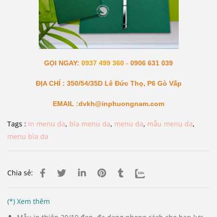
GỌI NGAY:
0937 499 360 -
0906 631 039
ĐỊA CHỈ : 350/54/35D Lê Đức Thọ, P6 Gò Vấp
EMAIL :dvkh@inphuongnam.com
Tags :
in menu da
,
bìa menu da
,
menu da
,
mẫu menu da
,
menu bìa da
Chia sẻ:
(*) Xem thêm