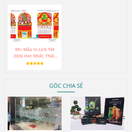
99+ Mẫu In Lịch Tết
2026 Hot Nhất, Thiết
Kế Độc Lạ, Sang Trọng,
Ấn Tượng.
GÓC CHIA SẺ