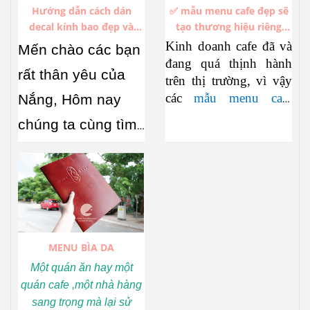
Hướng dẫn cách dán
✅ mẫu menu cafe đẹp sẽ
decal kính bao đẹp và
tạo thương hiệu riêng
không bị bóng khí
trong hàng ngàn thương
Kinh doanh cafe đã và
Mến chào các bạn
hiệu cafe đang thịnh hành
đang quá thịnh hành
rất thân yêu của
trên thị trường, vì vậy
các
mẫu menu cafe
Nắng, Hôm nay
đẹp
cũng đua nhau
chúng ta cùng tìm
xuất hiện không ngớt.
hiểu về
cách dán
Làm sao để thiết kế
những mẫu menu cafe
decal kính
sao
mới mẻ không trùng
cho vừa đẹp, vừa
lặp, hấp dẫn khách
hàng, đó là điều mà bất
nhanh, lại không bị
cứ cơ cở sản xuất menu
MENU BÌA DA
bong bóng, nhăn,
nào cũng dày công suy
Một quán ăn hay một
nghĩ và hướng tới để
lệch …Nếu xem
quán cafe ,một nhà hàng
theo kịp xu thế.
xong mà bạn chưa
sang trọng mà lại sử