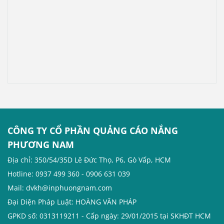
trọng, tinh tế nhưng
không kém phần đẹp mắt
này đi.
CÔNG TY CỔ PHẦN QUẢNG CÁO NẮNG
PHƯƠNG NAM
Địa chỉ: 350/54/35D Lê Đức Thọ, P6, Gò Vấp, HCM
Hotline: 0937 499 360 - 0906 631 039
Mail: dvkh@inphuongnam.com
Đại Diện Pháp Luật: HOÀNG VĂN PHÁP
GPKD số: 0313119211 - Cấp ngày: 29/01/2015 tại SKHĐT HCM