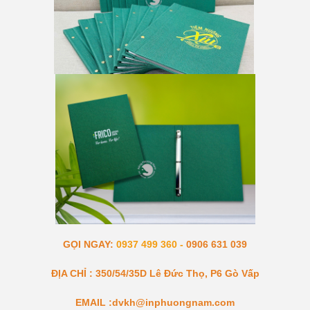
GỌI NGAY:
0937 499 360 -
0906 631 039
ĐỊA CHỈ : 350/54/35D Lê Đức Thọ, P6 Gò Vấp
EMAIL :dvkh@inphuongnam.com