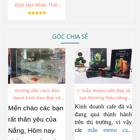
2026 Hot Nhất, Thiết
Kế Độc Lạ, Sang Trọng,
Ấn Tượng.
GÓC CHIA SẺ
Hướng dẫn cách dán
✅ mẫu menu cafe đẹp sẽ
decal kính bao đẹp và
tạo thương hiệu riêng
không bị bóng khí
trong hàng ngàn thương
Kinh doanh cafe đã và
Mến chào các bạn
hiệu cafe đang thịnh hành
đang quá thịnh hành
rất thân yêu của
trên thị trường, vì vậy
các
mẫu menu cafe
Nắng, Hôm nay
đẹp
cũng đua nhau