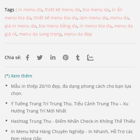
Tags :
in menu da
,
thiết kế menu da
,
bìa menu da
,
in ấn
menu bìa da
,
thiết kế menu bìa da
,
làm menu da
,
menu da
,
giá in menu da
,
bìa menu bằng da
,
in menu bìa da
,
menu da
giá rẻ
,
menu da sang trọng
,
menu da đẹp
Chia sẻ:
(*) Xem thêm
Mẫu in thiệp 20/10 đẹp, đa dạng phong cách cho bạn lựa
chọn.
Ý Tưởng Trang Trí Trung Thu, Tiểu Cảnh Trung Thu – Xu
Hướng Trang Trí Mới Nhất
Hashtag Trung Thu - Điểm Nhấn Check-in Không Thể Thiếu
In Menu Nhà Hàng Chuyên Nghiệp - In Nhanh, Hỗ Trợ các
Đơn Hàng Gấp