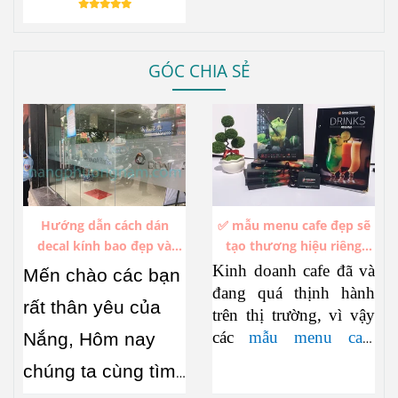
Kế Độc Lạ, Sang Trọng,
Ấn Tượng.
GÓC CHIA SẺ
Hướng dẫn cách dán
✅ mẫu menu cafe đẹp sẽ
decal kính bao đẹp và
tạo thương hiệu riêng
không bị bóng khí
trong hàng ngàn thương
Kinh doanh cafe đã và
Mến chào các bạn
hiệu cafe đang thịnh hành
đang quá thịnh hành
rất thân yêu của
trên thị trường, vì vậy
các
mẫu menu cafe
Nắng, Hôm nay
đẹp
cũng đua nhau
chúng ta cùng tìm
xuất hiện không ngớt.