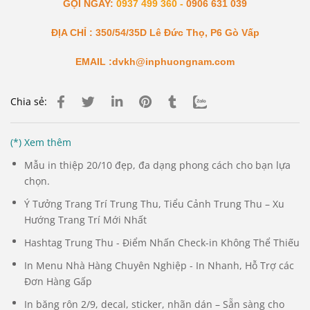
GỌI NGAY:
0937 499 360 -
0906 631 039
ĐỊA CHỈ : 350/54/35D Lê Đức Thọ, P6 Gò Vấp
EMAIL :dvkh@inphuongnam.com
Chia sẻ:
(*) Xem thêm
Mẫu in thiệp 20/10 đẹp, đa dạng phong cách cho bạn lựa
chọn.
Ý Tưởng Trang Trí Trung Thu, Tiểu Cảnh Trung Thu – Xu
Hướng Trang Trí Mới Nhất
Hashtag Trung Thu - Điểm Nhấn Check-in Không Thể Thiếu
In Menu Nhà Hàng Chuyên Nghiệp - In Nhanh, Hỗ Trợ các
Đơn Hàng Gấp
In băng rôn 2/9, decal, sticker, nhãn dán – Sẵn sàng cho