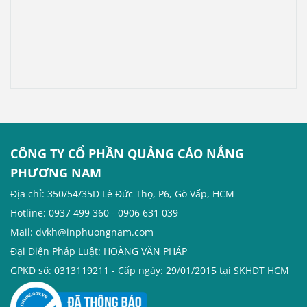
không kém phần đẹp mắt
này đi.
CÔNG TY CỔ PHẦN QUẢNG CÁO NẮNG
PHƯƠNG NAM
Địa chỉ: 350/54/35D Lê Đức Thọ, P6, Gò Vấp, HCM
Hotline: 0937 499 360 - 0906 631 039
Mail: dvkh@inphuongnam.com
Đại Diện Pháp Luật: HOÀNG VĂN PHÁP
GPKD số: 0313119211 - Cấp ngày: 29/01/2015 tại SKHĐT HCM