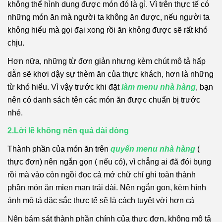
không thể hình dung được món đó là gì. Vì trên thực tế có
những món ăn mà người ta không ăn được, nếu người ta
không hiểu mà gọi đại xong rồi ăn không được sẽ rất khó
chịu.
Hơn nữa, những từ đơn giản nhưng kèm chút mô tả hấp
dẫn sẽ khơi dậy sự thèm ăn của thực khách, hơn là những
từ khó hiểu. Vì vậy trước khi đặt
làm menu nhà hàng
, bạn
nên có danh sách tên các món ăn được chuẩn bị trước
nhé.
2.Lời lẽ không nên quá dài dòng
Thành phần của món ăn trên
quyển menu nhà hàng
(
thực đơn) nên ngắn gọn ( nếu có), vì chẳng ai đã đói bụng
rồi mà vào còn ngồi đọc cả mớ chữ chỉ ghi toàn thành
phần món ăn mien man trải dài. Nên ngắn gọn, kèm hình
ảnh mô tả đặc sắc thực tế sẽ là cách tuyệt vời hơn cả
Nên bám sát thành phần chính của thực đơn, không mô tả