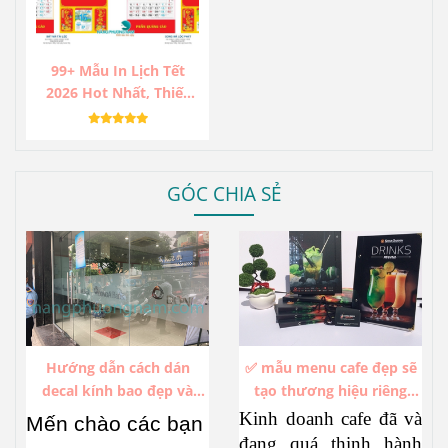
99+ Mẫu In Lịch Tết
2026 Hot Nhất, Thiết
Kế Độc Lạ, Sang Trọng,
Ấn Tượng.
GÓC CHIA SẺ
Hướng dẫn cách dán
✅ mẫu menu cafe đẹp sẽ
decal kính bao đẹp và
tạo thương hiệu riêng
không bị bóng khí
trong hàng ngàn thương
Kinh doanh cafe đã và
Mến chào các bạn
hiệu cafe đang thịnh hành
đang quá thịnh hành