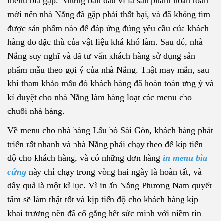
menu bìa gập. Nhưng ban đầu vì là sản phẩm hoàn toàn
mới nên nhà Nắng đã gặp phải thất bại, và đã không tìm
được sản phẩm nào để đáp ứng đúng yêu cầu của khách
hàng do đặc thù của vật liệu khá khó làm. Sau đó, nhà
Nắng suy nghĩ và đã tư vấn khách hàng sử dụng sản
phẩm mẫu theo gợi ý của nhà Nắng. Thật may mắn, sau
khi tham khảo mẫu đó khách hàng đã hoàn toàn ưng ý và
kí duyệt cho nhà Nắng làm hàng loạt các menu cho
chuỗi nhà hàng.
Về menu cho nhà hàng Lẩu bò Sài Gòn, khách hàng phát
triển rất nhanh và nhà Nắng phải chạy theo để kip tiến
độ cho khách hàng, và có những đơn hàng
in menu bìa
cứng
này chỉ chạy trong vòng hai ngày là hoàn tất, và
đây quả là một kỉ lục. Vì in ấn Nắng Phương Nam quyết
tâm sẽ làm thật tốt và kịp tiến độ cho khách hàng kịp
khai trương nên đã cố gắng hết sức mình với niềm tin