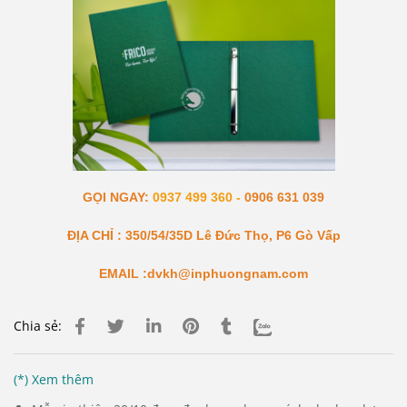
GỌI NGAY:
0937 499 360 -
0906 631 039
ĐỊA CHỈ : 350/54/35D Lê Đức Thọ, P6 Gò Vấp
EMAIL :dvkh@inphuongnam.com
Chia sẻ:
(*) Xem thêm