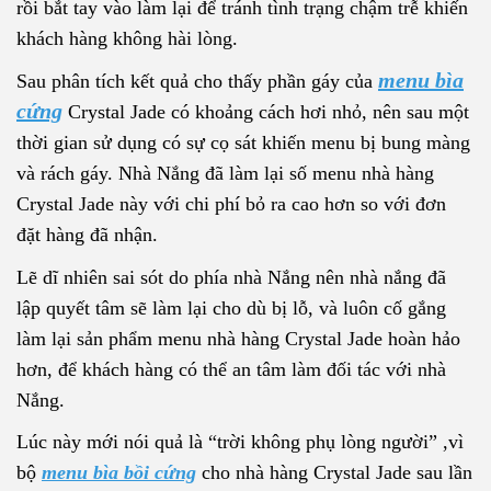
rồi bắt tay vào làm lại để tránh tình trạng chậm trễ khiến
khách hàng không hài lòng.
menu bìa
Sau phân tích kết quả cho thấy phần gáy của
cứng
Crystal Jade có khoảng cách hơi nhỏ, nên sau một
thời gian sử dụng có sự cọ sát khiến menu bị bung màng
và rách gáy. Nhà Nắng đã làm lại số menu nhà hàng
Crystal Jade này với chi phí bỏ ra cao hơn so với đơn
đặt hàng đã nhận.
Lẽ dĩ nhiên sai sót do phía nhà Nắng nên nhà nắng đã
lập quyết tâm sẽ làm lại cho dù bị lỗ, và luôn cố gắng
làm lại sản phẩm menu nhà hàng Crystal Jade hoàn hảo
hơn, để khách hàng có thể an tâm làm đối tác với nhà
Nắng.
Lúc này mới nói quả là “trời không phụ lòng người” ,vì
bộ
menu bìa bồi cứng
cho nhà hàng Crystal Jade sau lần