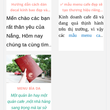
Hướng dẫn cách dán
✅ mẫu menu cafe đẹp sẽ
decal kính bao đẹp và
tạo thương hiệu riêng
không bị bóng khí
trong hàng ngàn thương
Kinh doanh cafe đã và
Mến chào các bạn
hiệu cafe đang thịnh hành
đang quá thịnh hành
rất thân yêu của
trên thị trường, vì vậy
các
mẫu menu cafe
Nắng, Hôm nay
đẹp
cũng đua nhau
chúng ta cùng tìm
xuất hiện không ngớt.
hiểu về
cách dán
Làm sao để thiết kế
những mẫu menu cafe
decal kính
sao
mới mẻ không trùng
cho vừa đẹp, vừa
lặp, hấp dẫn khách
hàng, đó là điều mà bất
nhanh, lại không bị
cứ cơ cở sản xuất menu
MENU BÌA DA
bong bóng, nhăn,
nào cũng dày công suy
Một quán ăn hay một
nghĩ và hướng tới để
lệch …Nếu xem
quán cafe ,một nhà hàng
theo kịp xu thế.
xong mà bạn chưa
sang trọng mà lại sử