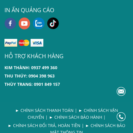
IN ẤN QUẢNG CÁO
HỖ TRỢ KHÁCH HÀNG
KIM THÀNH: 0937 499 360
THU THÚY: 0904 398 963
THÙY TRANG: 0901 849 157
►
CHÍNH SÁCH THANH TOÁN
|
► CHÍNH SÁCH VẬN
CHUYỂN
| ►
CHÍNH SÁCH BẢO HÀNH
|
►
CHÍNH SÁCH ĐỔI TRẢ, HOÀN TIỀN
| ►
CHÍNH SÁCH BẢO
MẬT THÔNG TIN