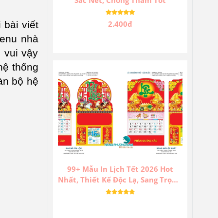
2.400đ
 bài viết
menu nhà
 vui vậy
hệ thống
àn bộ hệ
99+ Mẫu In Lịch Tết 2026 Hot
Nhất, Thiết Kế Độc Lạ, Sang Trọng,
Ấn Tượng.