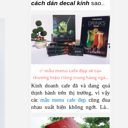
cách dán decal kính
sao
cho vừa đẹp, vừa nhanh, lại
không bị bong bóng, nhăn,
lệch …Nếu xem xong mà
bạn chưa làm được thì gọi
Nắng qua chỉ nha, đầu tiên
bạn xem clip bên dưới và
✅ mẫu menu cafe đẹp sẽ tạo
đọc bài nhé.
thương hiệu riêng trong hàng ngàn
thương hiệu cafe đang thịnh hành
Kinh doanh cafe đã và đang quá
thịnh hành trên thị trường, vì vậy
các
mẫu menu cafe đẹp
cũng đua
nhau xuất hiện không ngớt. Làm
sao để thiết kế những mẫu menu
cafe mới mẻ không trùng lặp, hấp