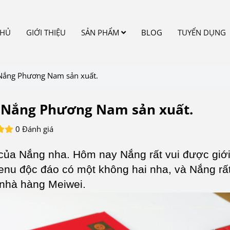
CHỦ
GIỚI THIỆU
SẢN PHẨM
BLOG
TUYỂN DỤNG
Nắng Phương Nam sản xuất.
 Nắng Phương Nam sản xuất.
0 Đánh giá
của Nắng nha. Hôm nay Nắng rất vui được giới
enu độc đáo có một không hai nha, và Nắng rấ
 nhà hàng Meiwei.