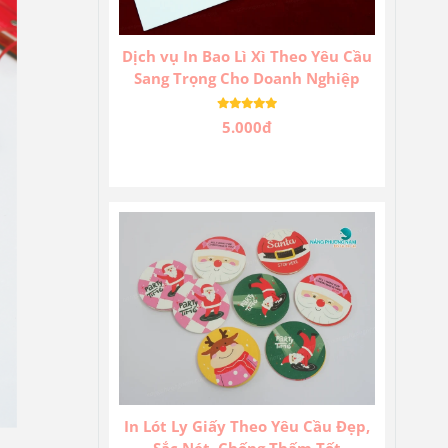
Dịch vụ In Bao Lì Xì Theo Yêu Cầu
Sang Trọng Cho Doanh Nghiệp
5.000đ
In Lót Ly Giấy Theo Yêu Cầu Đẹp,
Sắc Nét, Chống Thấm Tốt