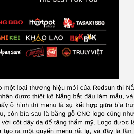
o một loại thương hiệu mới của Redsun thi N
nhận được thiết kế Nắng bắt đầu làm mẫu, và
ấy ở hình thì menu là sự kết hợp giữa bìa tr
, còn bìa sau là bằng gỗ CNC logo cũng như 
ợp với cột dây da để tăng thẩm mỹ. Logo được 
 tạo ra một quyển menu rất lạ, và đây là lần 