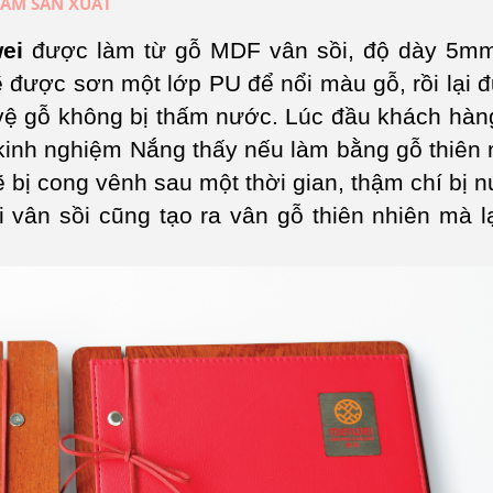
NAM SẢN XUẤT
ei
được làm từ gỗ MDF vân sồi, độ dày 5mm
 được sơn một lớp PU để nổi màu gỗ, rồi lại 
vệ gỗ không bị thấm nước. Lúc đầu khách hàn
kinh nghiệm Nắng thấy nếu làm bằng gỗ thiên n
ẽ bị cong vênh sau một thời gian, thậm chí bị n
 vân sồi cũng tạo ra vân gỗ thiên nhiên mà l