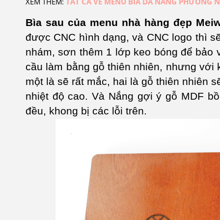
XEM THÊM:
TẤT CẢ VỀ MENU BÌA DA NẮNG PHƯƠNG 
Bìa sau của menu nhà hàng đẹp Meiw
được CNC hình dạng, và CNC logo thì sẽ
nhám, sơn thêm 1 lớp keo bóng để bảo 
cầu làm bằng gỗ thiên nhiên, nhưng với 
một là sẽ rất mắc, hai là gỗ thiên nhiên s
nhiệt độ cao. Và Nắng gợi ý gỗ MDF bồi
đều, khong bị các lỗi trên.