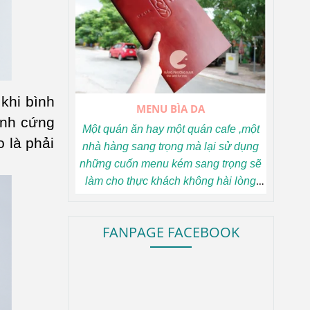
dẫn khách hàng, đó là điều mà bất
cứ cơ cở sản xuất menu nào cũng
dày công suy nghĩ và hướng tới để
theo kịp xu thế.
khi bình
MENU BÌA DA
ạnh cứng
Một quán ăn hay một quán cafe ,một
 là phải
nhà hàng sang trọng mà lại sử dụng
những cuốn menu kém sang trọng sẽ
làm cho thực khách không hài lòng
lắm khi ghé đến. Muốn thay đổi điều
này bạn hãy chuẩn bị những cuốn
FANPAGE FACEBOOK
menu bìa da sang trọng, tinh tế nhưng
không kém phần đẹp mắt này đi.