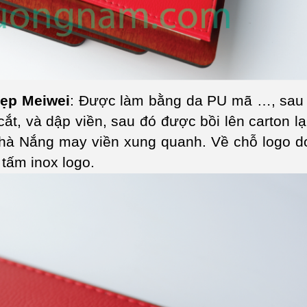
đẹp Meiwei
: Được làm bằng da PU mã …, sau 
ắt, và dập viền, sau đó được bồi lên carton l
hà Nắng may viền xung quanh. Về chỗ logo do
tấm inox logo.