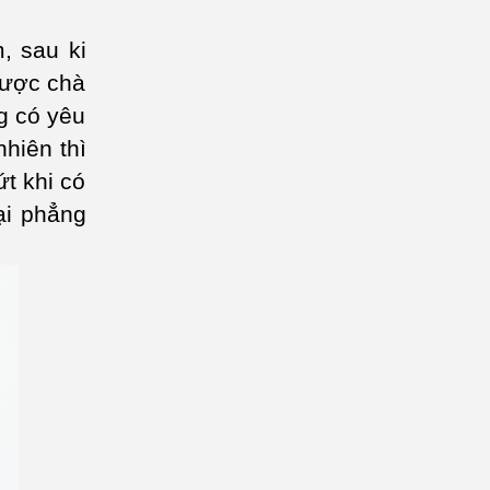
, sau ki
được chà
g có yêu
hiên thì
ứt khi có
ại phẳng