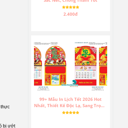
2.400đ
99+ Mẫu In Lịch Tết 2026 Hot
Nhất, Thiết Kế Độc Lạ, Sang Trọng,
 thực
Ấn Tượng.
ó bị ướt