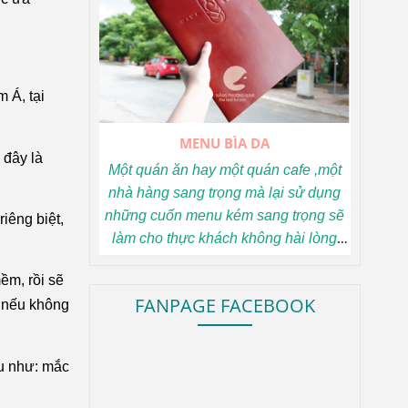
dẫn khách hàng, đó là điều mà bất
cứ cơ cở sản xuất menu nào cũng
dày công suy nghĩ và hướng tới để
theo kịp xu thế.
 Á, tại
MENU BÌA DA
 đây là
Một quán ăn hay một quán cafe ,một
nhà hàng sang trọng mà lại sử dụng
những cuốn menu kém sang trọng sẽ
riêng biệt,
làm cho thực khách không hài lòng
lắm khi ghé đến. Muốn thay đổi điều
ềm, rồi sẽ
này bạn hãy chuẩn bị những cuốn
FANPAGE FACEBOOK
, nếu không
menu bìa da sang trọng, tinh tế nhưng
không kém phần đẹp mắt này đi.
au như: mắc