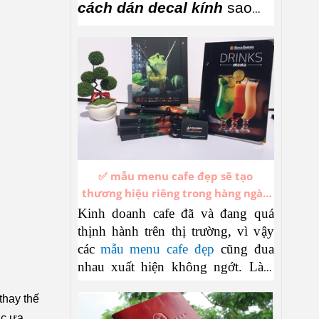
cách dán decal kính
sao
cho vừa đẹp, vừa nhanh, lại
không bị bong bóng, nhăn,
lệch …Nếu xem xong mà
bạn chưa làm được thì gọi
Nắng qua chỉ nha, đầu tiên
bạn xem clip bên dưới và
✅ mẫu menu cafe đẹp sẽ tạo
đọc bài nhé.
thương hiệu riêng trong hàng ngàn
thương hiệu cafe đang thịnh hành
Kinh doanh cafe đã và đang quá
thịnh hành trên thị trường, vì vậy
các
mẫu menu cafe đẹp
cũng đua
nhau xuất hiện không ngớt. Làm
sao để thiết kế những mẫu menu
thay thế
cafe mới mẻ không trùng lặp, hấp
ợc ưa