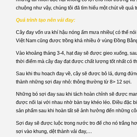
chuộng như vậy, chúng tôi đã tìm hiểu một chút về quá t
Quá trình tạo nên vải đay:
Cây đay vốn ưa khí hậu nóng ẩm mưa nhiều( có thể nói l
Việt Nam cũng được trồng khá nhiều ở vùng Đồng Bằn
Vào khoảng tháng 3-4, hạt đay sẽ được gieo xuống, sau 
thời điểm mà cây đay đạt được chất lượng tốt nhất có th
Sau khi thu hoạch đay về, cây sẽ được bỏ lá, dựng đứng t
thành những sợi đay nhỏ: thông thường từ 8> 12 sợi.
Những bó sợi đay sau khi tách hoàn chỉnh sẽ được mang
được nối lại với nhau nhờ bàn tay khéo léo. Điều đặc biệ
sản phẩm sau khi hoàn tất sẽ ảnh hưởng đến những côn
Sợi đay sẽ được luộc trong nước tro để cho nó trắng h
sợi vào khung, dệt thành vải đay,…