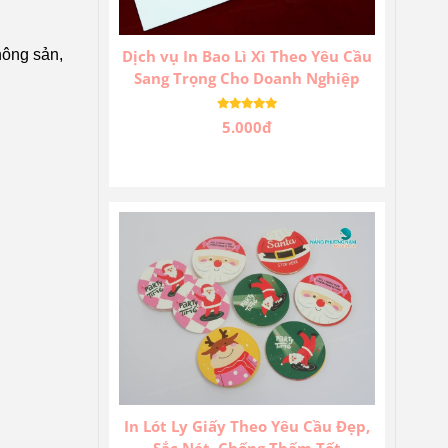
nông sản,
Dịch vụ In Bao Lì Xì Theo Yêu Cầu
Sang Trọng Cho Doanh Nghiệp
5.000đ
In Lót Ly Giấy Theo Yêu Cầu Đẹp,
Sắc Nét, Chống Thấm Tốt