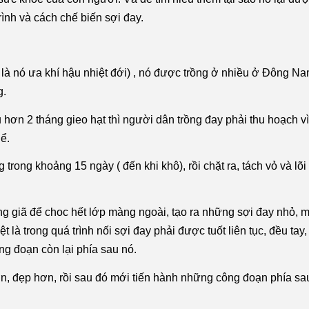
rình và cách chế biến sợi đay.
à nó ưa khí hậu nhiệt đới) , nó được trồng ở nhiều ở Đông Nam
g.
hơn 2 tháng gieo hạt thì người dân trồng đay phải thu hoạch vì
ể.
rong khoảng 15 ngày ( đến khi khô), rồi chặt ra, tách vỏ và lõi 
 giã để choc hết lớp màng ngoài, tạo ra những sợi đay nhỏ, m
t là trong quá trình nối sợi đay phải được tuốt liên tục, đều tay
g đoạn còn lại phía sau nó.
ơn, đẹp hơn, rồi sau đó mới tiến hành những công đoạn phía s