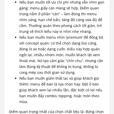
Nếu bạn muốn tối ưu chi phí nhưng vẫn nhìn gọn
gàng: menu giấy cán màng sẽ hợp. Điểm quan
trọng nằm ở phần “cán” – làm đúng thì menu
nhìn sáng, hạn chế bẩn, tăng độ cứng vừa đủ để
cầm. Thường quán theo phong cách tối giản, trẻ
trung sẽ thích kiểu này vì nhìn nhẹ nhàng.
Nếu bạn muốn menu nhìn ‘premium’ để đồng bộ
với concept quán: có thể chọn dạng bìa cứng,
đóng lò xo hoặc dạng cuốn. Kiểu này hợp quán
ngồi lại, nhiều nhóm món, muốn khách lật xem
thoải mái. Nó tạo cảm giác “chỉn chu”, nhưng cần
làm đúng kỹ thuật để không bị bung, không bị
cong mép sau thời gian sử dụng.
Nếu bạn muốn giảm thất lạc và giúp khách gọi
thêm: menu để bàn là lựa chọn hay. Đặt ở bàn
giúp khách xem lại nhiều lần, đặc biệt có lợi nếu
bạn muốn đẩy combo, topping, hoặc món theo
mùa.
Điểm quan trọng nhất của chọn chất liệu là: đừng chọn