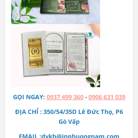
GỌI NGAY:
0937 499 360
-
0906 631 039
ĐỊA CHỈ : 350/54/35D Lê Đức Thọ, P6
Gò Vấp
EMAIL :dvkh@inphuongnam.com