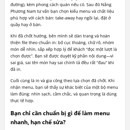
đường), kèm phong cách quán nếu có. Sau đó Nắng
Phương Nam tư vấn bạn chọn kiểu menu và chất liệu
phù hợp với cách bán: take-away hay ngồi lại, đặt ở
quầy hay ở bàn.
Khi đã chốt hướng, bên mình sẽ dàn trang và hoàn
thiện file theo chuẩn in: bố cục thoáng, chữ rõ, nhóm
món dễ nhìn, sắp xếp hợp lý để khách “đọc một lượt là
chọn được”. Bạn sẽ được duyệt kỹ phần nội dung—vì
sai giá, sai tên món hay sai chính tả đều rất “đau” khi
đã in.
Cuối cùng là in và gia công theo lựa chọn đã chốt. Khi
nhận menu, bạn sẽ thấy sự khác biệt của một bộ menu
làm đúng: nhìn sạch, cầm chắc, và quan trọng là dùng
thực tế hợp.
Bạn chỉ cần chuẩn bị gì để làm menu
nhanh, hạn chế sửa?