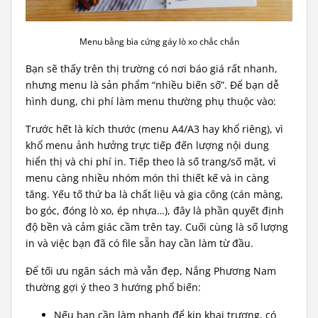
Menu bằng bìa cứng gáy lò xo chắc chắn
Bạn sẽ thấy trên thị trường có nơi báo giá rất nhanh,
nhưng menu là sản phẩm “nhiều biến số”. Để bạn dễ
hình dung, chi phí làm menu thường phụ thuộc vào:
Trước hết là kích thước (menu A4/A3 hay khổ riêng), vì
khổ menu ảnh hưởng trực tiếp đến lượng nội dung
hiển thị và chi phí in. Tiếp theo là số trang/số mặt, vì
menu càng nhiều nhóm món thì thiết kế và in càng
tăng. Yếu tố thứ ba là chất liệu và gia công (cán màng,
bo góc, đóng lò xo, ép nhựa…), đây là phần quyết định
độ bền và cảm giác cầm trên tay. Cuối cùng là số lượng
in và việc bạn đã có file sẵn hay cần làm từ đầu.
Để tối ưu ngân sách mà vẫn đẹp, Nắng Phương Nam
thường gợi ý theo 3 hướng phổ biến:
Nếu bạn cần làm nhanh để kịp khai trương, có