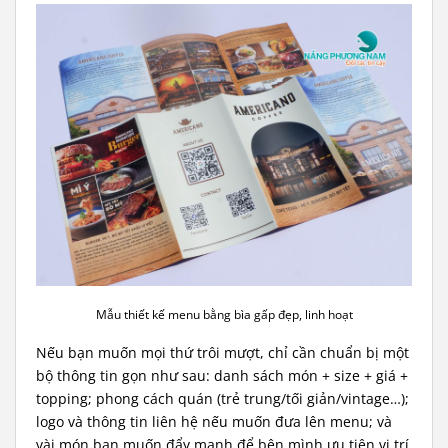
Mẫu thiết kế menu bằng bìa gấp đẹp, linh hoạt
Nếu bạn muốn mọi thứ trôi mượt, chỉ cần chuẩn bị một
bộ thông tin gọn như sau: danh sách món + size + giá +
topping; phong cách quán (trẻ trung/tối giản/vintage…);
logo và thông tin liên hệ nếu muốn đưa lên menu; và
vài món bạn muốn đẩy mạnh để bên mình ưu tiên vị trí