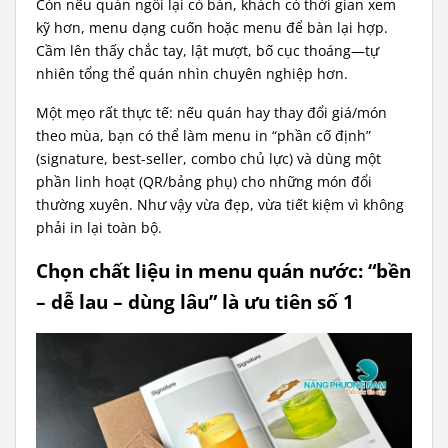
Còn nếu quán ngồi lại có bàn, khách có thời gian xem
kỹ hơn, menu dạng cuốn hoặc menu để bàn lại hợp.
Cầm lên thấy chắc tay, lật mượt, bố cục thoáng—tự
nhiên tổng thể quán nhìn chuyên nghiệp hơn.
Một mẹo rất thực tế: nếu quán hay thay đổi giá/món
theo mùa, bạn có thể làm menu in “phần cố định”
(signature, best-seller, combo chủ lực) và dùng một
phần linh hoạt (QR/bảng phụ) cho những món đổi
thường xuyên. Như vậy vừa đẹp, vừa tiết kiệm vì không
phải in lại toàn bộ.
Chọn chất liệu in menu quán nước: “bền
– dễ lau – dùng lâu” là ưu tiên số 1