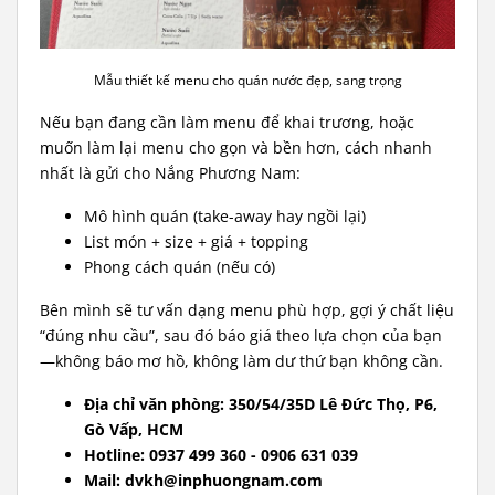
Mẫu thiết kế menu cho quán nước đẹp, sang trọng
Nếu bạn đang cần làm menu để khai trương, hoặc
muốn làm lại menu cho gọn và bền hơn, cách nhanh
nhất là gửi cho Nắng Phương Nam:
Mô hình quán (take-away hay ngồi lại)
List món + size + giá + topping
Phong cách quán (nếu có)
Bên mình sẽ tư vấn dạng menu phù hợp, gợi ý chất liệu
“đúng nhu cầu”, sau đó báo giá theo lựa chọn của bạn
—không báo mơ hồ, không làm dư thứ bạn không cần.
Địa chỉ văn phòng: 350/54/35D Lê Đức Thọ, P6,
Gò Vấp, HCM
Hotline: 0937 499 360 - 0906 631 039
Mail: dvkh@inphuongnam.com