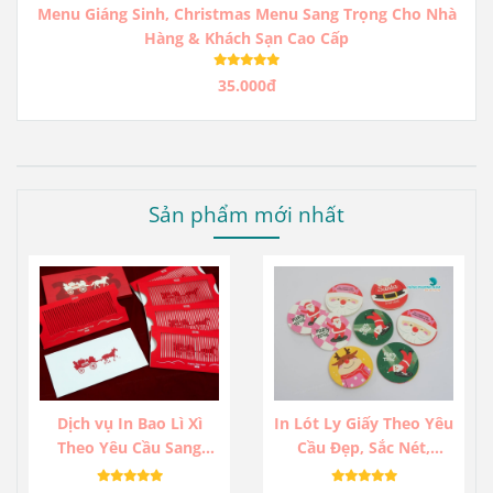
Menu Giáng Sinh, Christmas Menu Sang Trọng Cho Nhà
Hàng & Khách Sạn Cao Cấp
35.000đ
Sản phẩm mới nhất
Dịch vụ In Bao Lì Xì
In Lót Ly Giấy Theo Yêu
Theo Yêu Cầu Sang
Cầu Đẹp, Sắc Nét,
Trọng Cho Doanh
Chống Thấm Tốt