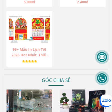
Nghiệp
5.000đ
2.400đ
99+ Mẫu In Lịch Tết
2026 Hot Nhất, Thiết
Kế Độc Lạ, Sang Trọng,
Ấn Tượng.
GÓC CHIA SẺ