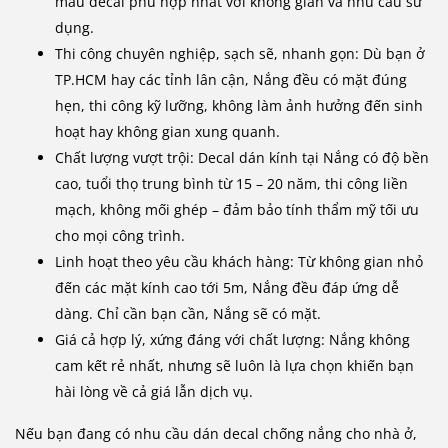
mẫu decal phù hợp nhất với không gian và nhu cầu sử
dụng.
Thi công chuyên nghiệp, sạch sẽ, nhanh gọn: Dù bạn ở
TP.HCM hay các tỉnh lân cận, Nắng đều có mặt đúng
hẹn, thi công kỹ lưỡng, không làm ảnh hưởng đến sinh
hoạt hay không gian xung quanh.
Chất lượng vượt trội: Decal dán kính tại Nắng có độ bền
cao, tuổi thọ trung bình từ 15 – 20 năm, thi công liền
mạch, không mối ghép – đảm bảo tính thẩm mỹ tối ưu
cho mọi công trình.
Linh hoạt theo yêu cầu khách hàng: Từ không gian nhỏ
đến các mặt kính cao tới 5m, Nắng đều đáp ứng dễ
dàng. Chỉ cần bạn cần, Nắng sẽ có mặt.
Giá cả hợp lý, xứng đáng với chất lượng: Nắng không
cam kết rẻ nhất, nhưng sẽ luôn là lựa chọn khiến bạn
hài lòng về cả giá lẫn dịch vụ.
Nếu bạn đang có nhu cầu dán decal chống nắng cho nhà ở,