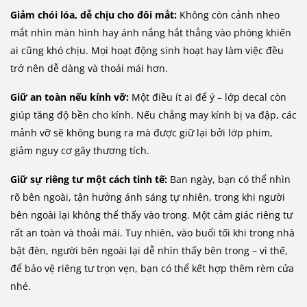
Giảm chói lóa, dễ chịu cho đôi mắt:
Không còn cảnh nheo
mắt nhìn màn hình hay ánh nắng hắt thẳng vào phòng khiến
ai cũng khó chịu. Mọi hoạt động sinh hoạt hay làm việc đều
trở nên dễ dàng và thoải mái hơn.
Giữ an toàn nếu kính vỡ:
Một điều ít ai để ý – lớp decal còn
giúp tăng độ bền cho kính. Nếu chẳng may kính bị va đập, các
mảnh vỡ sẽ không bung ra mà được giữ lại bởi lớp phim,
giảm nguy cơ gây thương tích.
Giữ sự riêng tư một cách tinh tế:
Ban ngày, bạn có thể nhìn
rõ bên ngoài, tận hưởng ánh sáng tự nhiên, trong khi người
bên ngoài lại không thể thấy vào trong. Một cảm giác riêng tư
rất an toàn và thoải mái. Tuy nhiên, vào buổi tối khi trong nhà
bật đèn, người bên ngoài lại dễ nhìn thấy bên trong – vì thế,
để bảo vệ riêng tư trọn vẹn, bạn có thể kết hợp thêm rèm cửa
nhé.