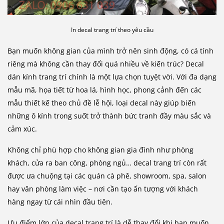
In decal trang trí theo yêu cầu
Bạn muốn không gian của mình trở nên sinh động, có cá tính
riêng mà không cần thay đổi quá nhiều về kiến trúc? Decal
dán kính trang trí chính là một lựa chọn tuyệt vời. Với đa dạng
mẫu mã, họa tiết từ hoa lá, hình học, phong cảnh đến các
mẫu thiết kế theo chủ đề lễ hội, loại decal này giúp biến
những ô kính trong suốt trở thành bức tranh đầy màu sắc và
cảm xúc.
Không chỉ phù hợp cho không gian gia đình như phòng
khách, cửa ra ban công, phòng ngủ… decal trang trí còn rất
được ưa chuộng tại các quán cà phê, showroom, spa, salon
hay văn phòng làm việc – nơi cần tạo ấn tượng với khách
hàng ngay từ cái nhìn đầu tiên.
Ưu điểm lớn của decal trang trí là dễ thay đổi khi bạn muốn