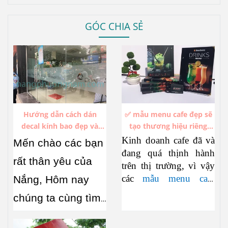
GÓC CHIA SẺ
Hướng dẫn cách dán
✅ mẫu menu cafe đẹp sẽ
decal kính bao đẹp và
tạo thương hiệu riêng
không bị bóng khí
trong hàng ngàn thương
Kinh doanh cafe đã và
Mến chào các bạn
hiệu cafe đang thịnh hành
đang quá thịnh hành
rất thân yêu của
trên thị trường, vì vậy
các
mẫu menu cafe
Nắng, Hôm nay
đẹp
cũng đua nhau
chúng ta cùng tìm
xuất hiện không ngớt.
hiểu về
cách dán
Làm sao để thiết kế