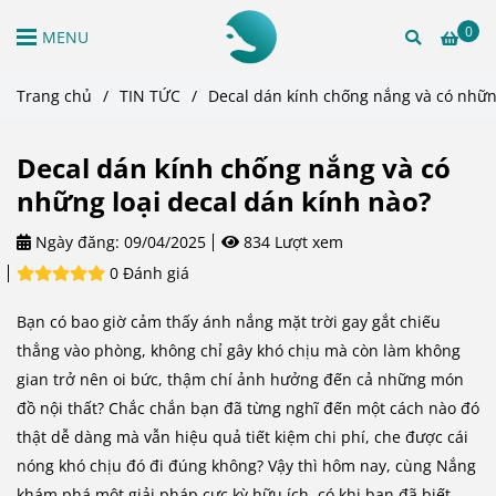
0
MENU
Trang chủ
/
TIN TỨC
/
Decal dán kính chống nắng và có những
Decal dán kính chống nắng và có
những loại decal dán kính nào?
Ngày đăng:
09/04/2025
834 Lượt xem
0 Đánh giá
Bạn có bao giờ cảm thấy ánh nắng mặt trời gay gắt chiếu
thẳng vào phòng, không chỉ gây khó chịu mà còn làm không
gian trở nên oi bức, thậm chí ảnh hưởng đến cả những món
đồ nội thất? Chắc chắn bạn đã từng nghĩ đến một cách nào đó
thật dễ dàng mà vẫn hiệu quả tiết kiệm chi phí, che được cái
nóng khó chịu đó đi đúng không? Vậy thì hôm nay, cùng Nắng
khám phá một giải pháp cực kỳ hữu ích, có khi bạn đã biết