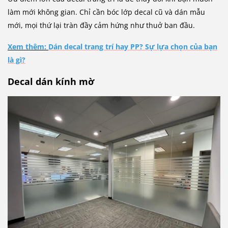
làm mới không gian. Chỉ cần bóc lớp decal cũ và dán mẫu
mới, mọi thứ lại tràn đầy cảm hứng như thuở ban đầu.
Xem thêm:
Dán decal trang trí hay PP? Sự lựa chọn của bạn
là gì?
Decal dán kính mờ